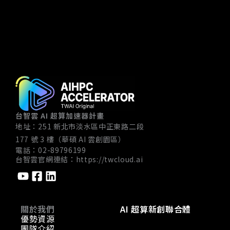
AI新創實施方案」，投入新台幣 100 億元，執行期限 10
年。方案透過與民間投資人合作，專注投資國內AI新創及
數位經濟產業，推動 AI 與數位產業規模化，促進產業生
態系快速發展，並與既有投資方案互補，打造完整 AI 數
位產業投資生態。 本方案由數位發展部數位產業署委託
執行，台北市電腦商業同業公會擔任投資專案辦公室，負
責投資諮詢、募資計畫協助、採購代辦、案源彙整、審查
及投後管理，提升方案成效。
台智雲 AI 超算加速器計畫
地址：251 新北市淡水區中正東路二段
177 號 3 樓（華碩 AI 雲創園區）
電話：02-89796199
台智雲官網連結：
https://twcloud.ai
關於我們
AI 超算新創聯合體
優勢資源
團隊介紹