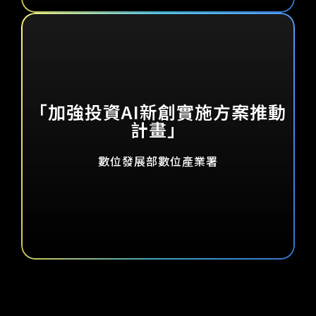
為持續優化中小企業的投資環境，協助中小企業於成長過
程中取得充足營運資金，行政院國家發展基金管理會於
112 年 2 月 20 日通過「加強投資中小企業實施方案 (第
「加強投資AI新創實施方案推動
二期) 」，經濟部中小及新創企業署於 112 年 7 月 5 日
計畫」
發布「經濟部中小及新創企業署辦理第二期加強投資中小
企業實施方案作業要點」，再次匡列新臺幣 100 億元投
數位發展部數位產業署
資資金，期望能延續第一期加強投資中小企業實施方案的
精神，藉由與搭配投資人共同投資具有發展潛力之中小企
業投資模式，帶動民間投資資金共同投資中小企業，活絡
創業投資環境。
行政院國家發展基金於 113 年 8 月 9 日核准「加強投資