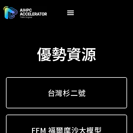
跳
至
主
要
內
容
優勢資源
台灣杉二號
FFM 福爾摩沙大模型